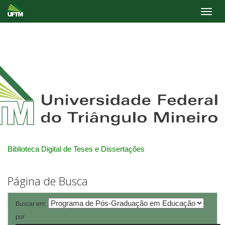
Skip
navigation
Biblioteca Digital de Teses e Dissertações
Página de Busca
Buscar em:
por