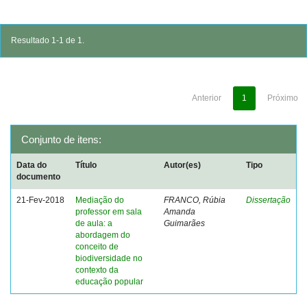
Resultado 1-1 de 1.
Anterior
1
Próximo
Conjunto de itens:
Data do
Título
Autor(es)
Tipo
documento
21-Fev-2018
Mediação do
FRANCO, Rúbia
Dissertação
professor em sala
Amanda
de aula: a
Guimarães
abordagem do
conceito de
biodiversidade no
contexto da
educação popular