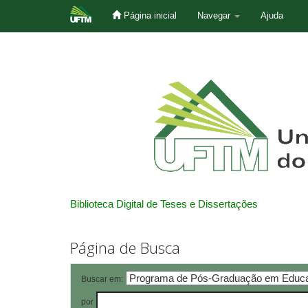
Página inicial
Navegar
Ajuda
Skip
navigation
Biblioteca Digital de Teses e Dissertações
Página de Busca
Buscar em:
por