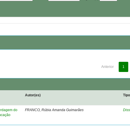
Anterior
1
Autor(es)
Tip
bordagem do
FRANCO, Rúbia Amanda Guimarães
Diss
ducação