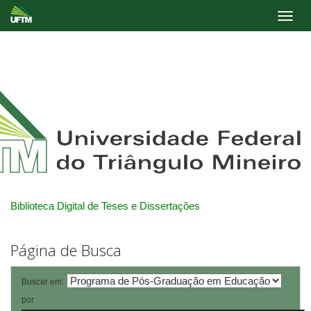
Skip
navigation
Biblioteca Digital de Teses e Dissertações
Página de Busca
Buscar em:
por