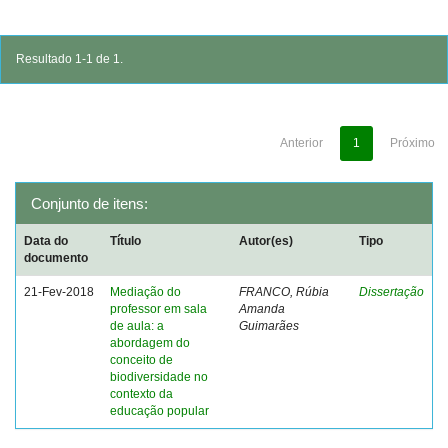
Resultado 1-1 de 1.
Anterior
1
Próximo
Conjunto de itens:
Data do
Título
Autor(es)
Tipo
documento
21-Fev-2018
Mediação do
FRANCO, Rúbia
Dissertação
professor em sala
Amanda
de aula: a
Guimarães
abordagem do
conceito de
biodiversidade no
contexto da
educação popular