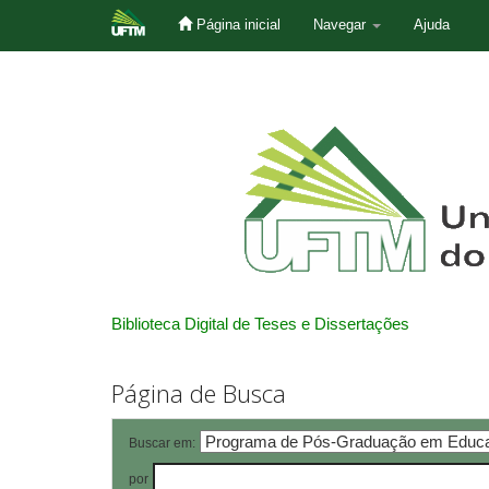
Página inicial
Navegar
Ajuda
Skip
navigation
Biblioteca Digital de Teses e Dissertações
Página de Busca
Buscar em:
por