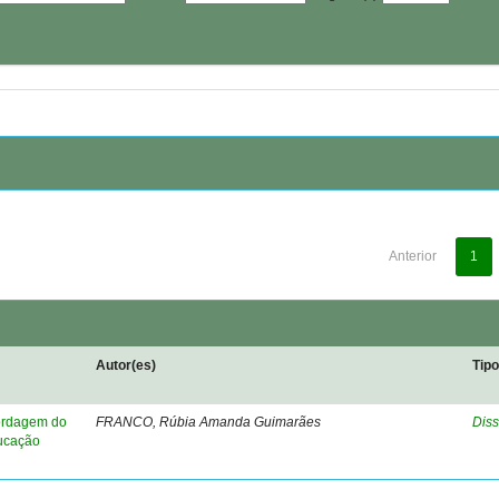
Anterior
1
Autor(es)
Tip
bordagem do
FRANCO, Rúbia Amanda Guimarães
Diss
ducação