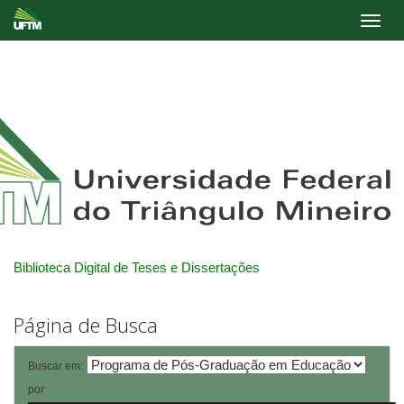
Skip
navigation
Biblioteca Digital de Teses e Dissertações
Página de Busca
Buscar em:
por