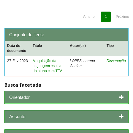
Anterior
1
Próximo
Conjunto de itens:
Data do
Título
Autor(es)
Tipo
documento
27-Fev-2023
A aquisição da
LOPES, Lorena
Dissertação
linguagem escrita
Goulart
do aluno com TEA
Busca facetada
Orientador
Assunto