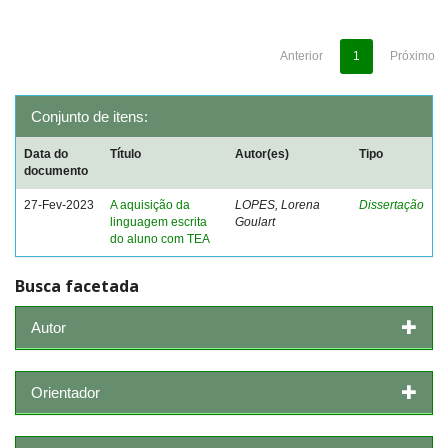
Anterior
1
Próximo
Conjunto de itens:
Data do
Título
Autor(es)
Tipo
documento
27-Fev-2023
A aquisição da
LOPES, Lorena
Dissertação
linguagem escrita
Goulart
do aluno com TEA
Busca facetada
Autor
Orientador