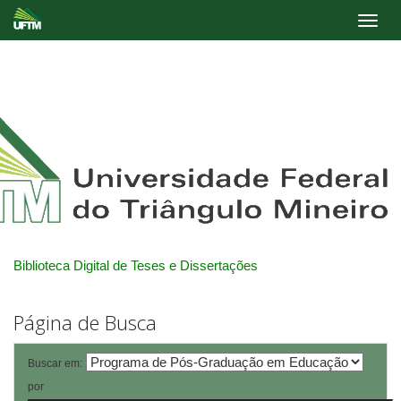
Skip
navigation
Biblioteca Digital de Teses e Dissertações
Página de Busca
Buscar em:
por