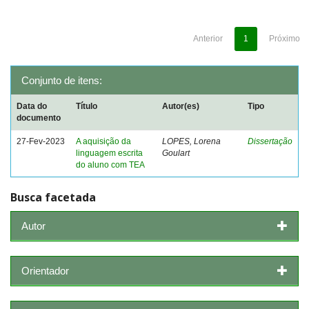
Anterior
1
Próximo
Conjunto de itens:
Data do
Título
Autor(es)
Tipo
documento
27-Fev-2023
A aquisição da
LOPES, Lorena
Dissertação
linguagem escrita
Goulart
do aluno com TEA
Busca facetada
Autor
Orientador