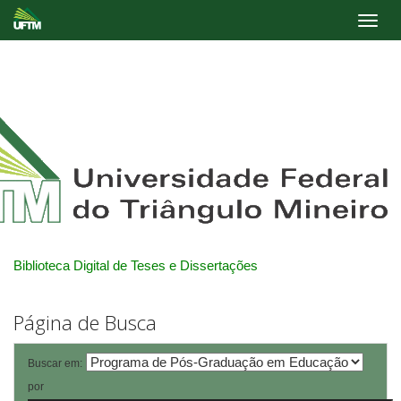
Skip
navigation
Biblioteca Digital de Teses e Dissertações
Página de Busca
Buscar em:
por