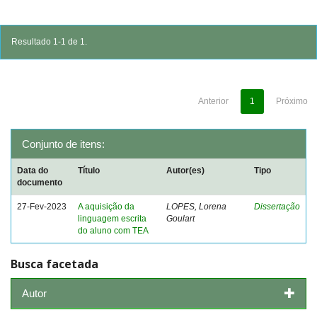
Resultado 1-1 de 1.
Anterior
1
Próximo
Conjunto de itens:
Data do
Título
Autor(es)
Tipo
documento
27-Fev-2023
A aquisição da
LOPES, Lorena
Dissertação
linguagem escrita
Goulart
do aluno com TEA
Busca facetada
Autor