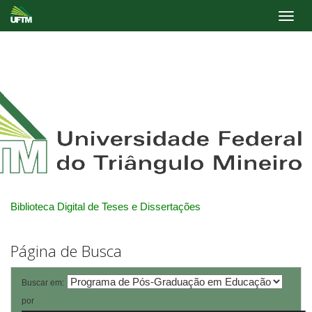
Skip
navigation
Biblioteca Digital de Teses e Dissertações
Página de Busca
Buscar em:
por