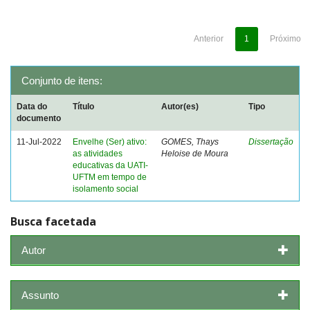
Anterior
1
Próximo
Conjunto de itens:
Data do
Título
Autor(es)
Tipo
documento
11-Jul-2022
Envelhe (Ser) ativo:
GOMES, Thays
Dissertação
as atividades
Heloise de Moura
educativas da UATI-
UFTM em tempo de
isolamento social
Busca facetada
Autor
Assunto