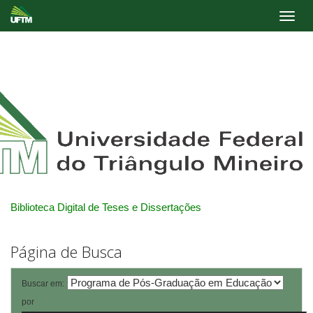
Skip
navigation
Biblioteca Digital de Teses e Dissertações
Página de Busca
Buscar em:
por