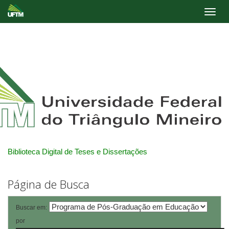
Skip
navigation
Biblioteca Digital de Teses e Dissertações
Página de Busca
Buscar em:
por