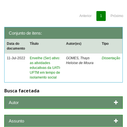
Anterior
1
Próximo
Conjunto de itens:
Data do
Título
Autor(es)
Tipo
documento
11-Jul-2022
Envelhe (Ser) ativo:
GOMES, Thays
Dissertação
as atividades
Heloise de Moura
educativas da UATI-
UFTM em tempo de
isolamento social
Busca facetada
Autor
Assunto