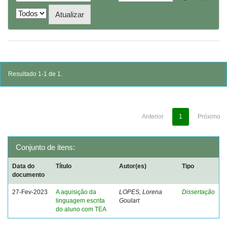
Resultado 1-1 de 1.
Anterior
1
Próximo
Conjunto de itens:
Data do
Título
Autor(es)
Tipo
documento
27-Fev-2023
A aquisição da
LOPES, Lorena
Dissertação
linguagem escrita
Goulart
do aluno com TEA