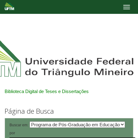
Skip
navigation
Biblioteca Digital de Teses e Dissertações
Página de Busca
Buscar em:
por