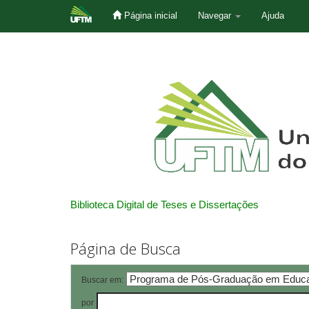
Página inicial
Navegar
Ajuda
Skip
navigation
Biblioteca Digital de Teses e Dissertações
Página de Busca
Buscar em:
por