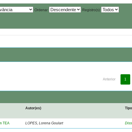
Ordenar
Registro(s)
Anterior
1
Autor(es)
Tip
om TEA
LOPES, Lorena Goulart
Diss