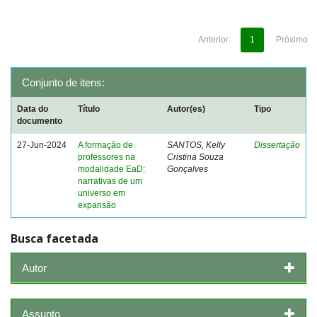
Anterior
1
Próximo
Conjunto de itens:
Data do
Título
Autor(es)
Tipo
documento
27-Jun-2024
A formação de
SANTOS, Kelly
Dissertação
professores na
Cristina Souza
modalidade EaD:
Gonçalves
narrativas de um
universo em
expansão
Busca facetada
Autor
Assunto