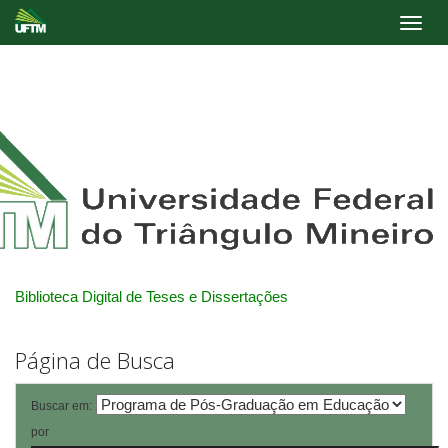
Skip
navigation
Biblioteca Digital de Teses e Dissertações
Página de Busca
Buscar em:
por