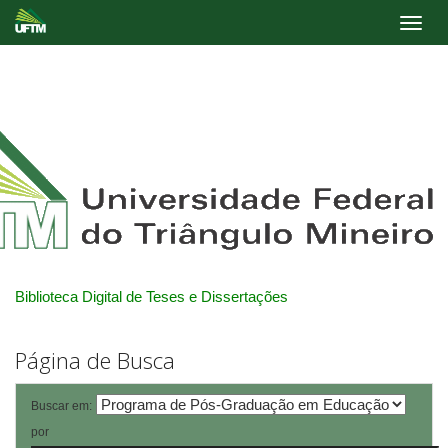
Skip
navigation
Biblioteca Digital de Teses e Dissertações
Página de Busca
Buscar em:
por