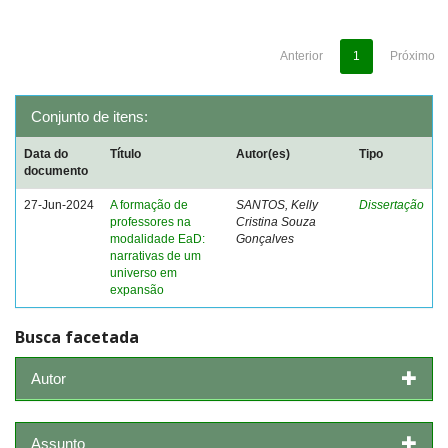
Anterior
1
Próximo
Conjunto de itens:
Data do
Título
Autor(es)
Tipo
documento
27-Jun-2024
A formação de
SANTOS, Kelly
Dissertação
professores na
Cristina Souza
modalidade EaD:
Gonçalves
narrativas de um
universo em
expansão
Busca facetada
Autor
Assunto