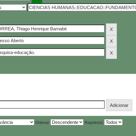
Ordenar
Registro(s)