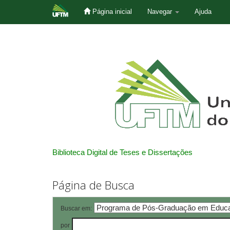
Página inicial
Navegar
Ajuda
Skip
navigation
Biblioteca Digital de Teses e Dissertações
Página de Busca
Buscar em:
por