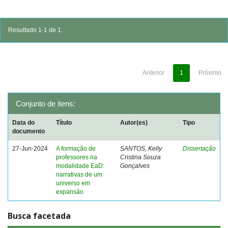
Resultado 1-1 de 1.
Anterior
1
Próximo
Conjunto de itens:
Data do
Título
Autor(es)
Tipo
documento
27-Jun-2024
A formação de
SANTOS, Kelly
Dissertação
professores na
Cristina Souza
modalidade EaD:
Gonçalves
narrativas de um
universo em
expansão
Busca facetada