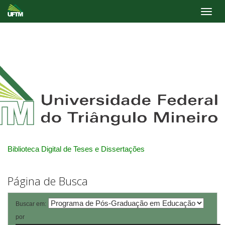
Skip
navigation
Biblioteca Digital de Teses e Dissertações
Página de Busca
Buscar em:
por