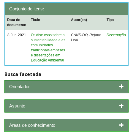
Conjunto de itens:
Data do
Título
Autor(es)
Tipo
documento
8-Jun-2021
Os discursos sobre a
CANDIDO, Rejane
Dissertação
sustentabilidade e as
Leal
comunidades
tradicionais em teses
e dissertações em
Educação Ambiental
Busca facetada
Orientador
Assunto
Áreas de conhecimento