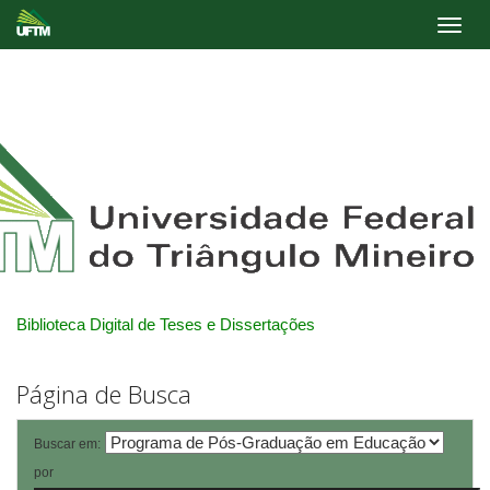
Skip
navigation
Biblioteca Digital de Teses e Dissertações
Página de Busca
Buscar em:
por