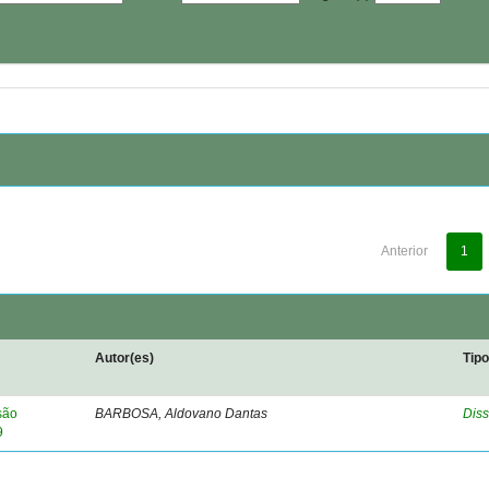
Anterior
1
Autor(es)
Tip
são
BARBOSA, Aldovano Dantas
Diss
9