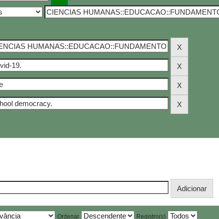
Ordenar
Registro(s)