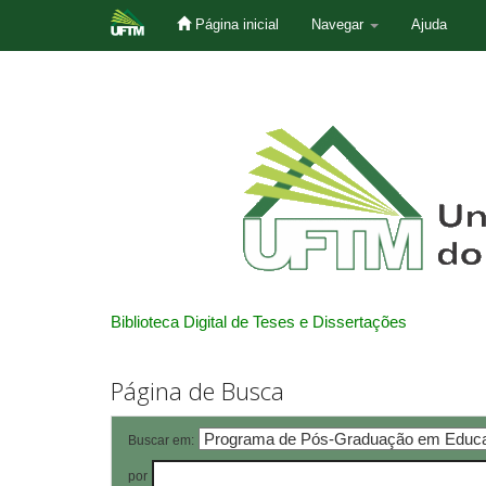
Página inicial
Navegar
Ajuda
Skip
navigation
Biblioteca Digital de Teses e Dissertações
Página de Busca
Buscar em:
por