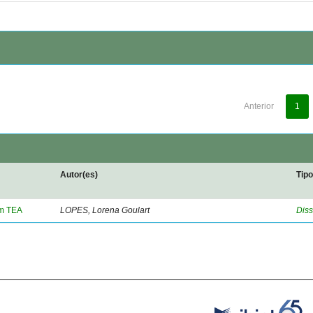
Anterior
1
Autor(es)
Tip
om TEA
LOPES, Lorena Goulart
Diss