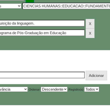
Ordenar
Registro(s)