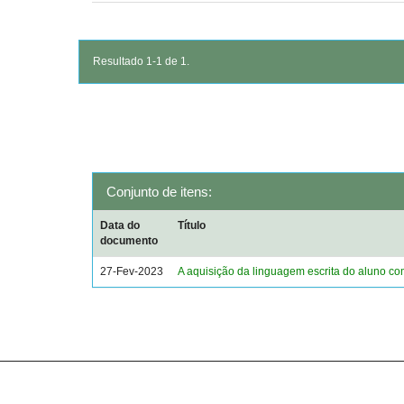
Resultado 1-1 de 1.
Conjunto de itens:
Data do
Título
documento
27-Fev-2023
A aquisição da linguagem escrita do aluno c