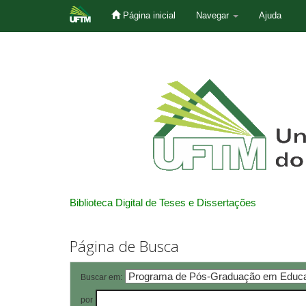
Página inicial
Navegar
Ajuda
Skip
navigation
Biblioteca Digital de Teses e Dissertações
Página de Busca
Buscar em:
por