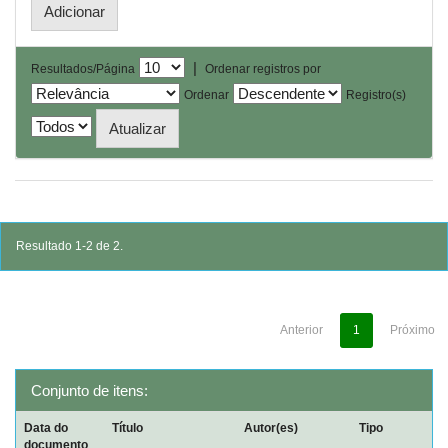
|
Resultados/Página
Ordenar registros por
Ordenar
Registro(s)
Resultado 1-2 de 2.
Anterior
1
Próximo
Conjunto de itens:
Data do
Título
Autor(es)
Tipo
documento