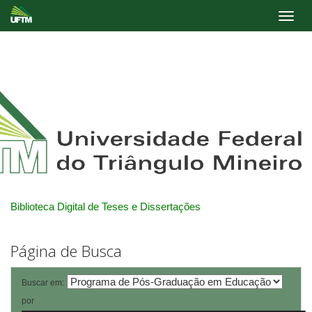
Skip
navigation
Biblioteca Digital de Teses e Dissertações
Página de Busca
Buscar em:
por