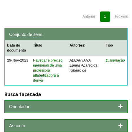
Anterior
1
Próximo
Conjunto de itens:
Data do
Título
Autor(es)
Tipo
documento
29-Nov-2023
Navegar é preciso:
ALCANTARA,
Dissertação
memórias de uma
Euripa Aparecida
professora
Ribeiro de
alfabetizadora à
deriva
Busca facetada
Orientador
Assunto