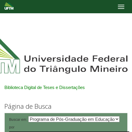
Skip
navigation
Biblioteca Digital de Teses e Dissertações
Página de Busca
Buscar em:
por