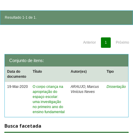
Resultado 1-1 de 1.
Anterior
1
Próximo
Conjunto de itens:
Data do
Título
Autor(es)
Tipo
documento
19-Mai-2020
O corpo criança na
ARAUJO, Marcus
Dissertação
apropriação do
Vinícius Neves
espaço escolar:
uma investigação
no primeiro ano do
ensino fundamental
Busca facetada