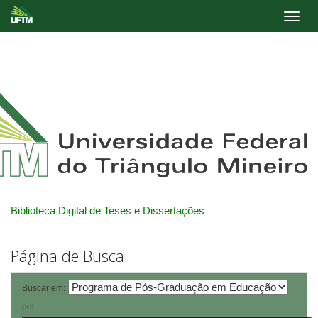
Skip
navigation
Biblioteca Digital de Teses e Dissertações
Página de Busca
Buscar em:
por