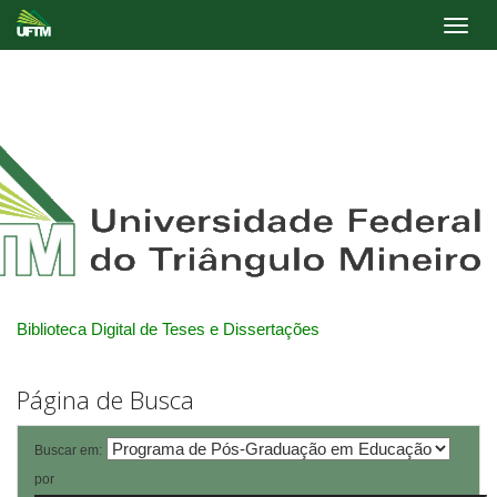
Skip
navigation
Biblioteca Digital de Teses e Dissertações
Página de Busca
Buscar em:
por