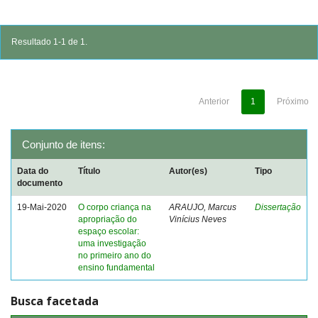
Resultado 1-1 de 1.
Anterior
1
Próximo
Conjunto de itens:
Data do
Título
Autor(es)
Tipo
documento
19-Mai-2020
O corpo criança na
ARAUJO, Marcus
Dissertação
apropriação do
Vinícius Neves
espaço escolar:
uma investigação
no primeiro ano do
ensino fundamental
Busca facetada