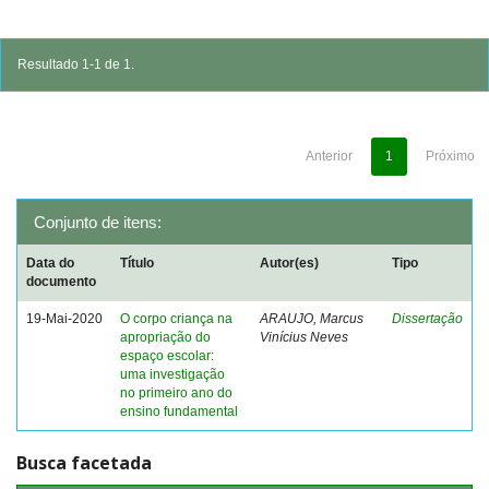
Resultado 1-1 de 1.
Anterior
1
Próximo
Conjunto de itens:
Data do
Título
Autor(es)
Tipo
documento
19-Mai-2020
O corpo criança na
ARAUJO, Marcus
Dissertação
apropriação do
Vinícius Neves
espaço escolar:
uma investigação
no primeiro ano do
ensino fundamental
Busca facetada