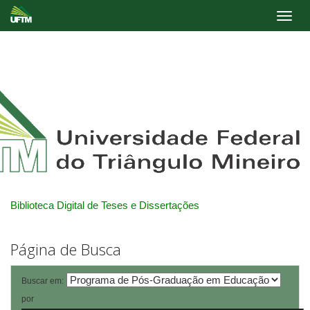
Skip
navigation
Biblioteca Digital de Teses e Dissertações
Página de Busca
Buscar em:
por