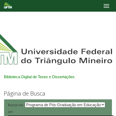
Skip
navigation
Biblioteca Digital de Teses e Dissertações
Página de Busca
Buscar em:
por