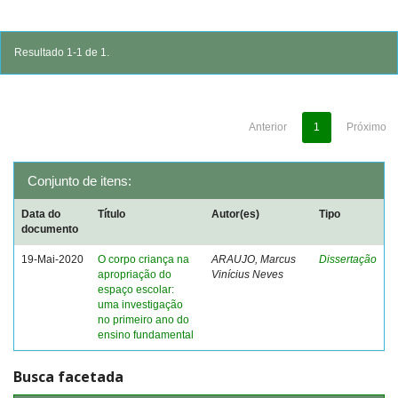
Resultado 1-1 de 1.
Anterior
1
Próximo
Conjunto de itens:
Data do
Título
Autor(es)
Tipo
documento
19-Mai-2020
O corpo criança na
ARAUJO, Marcus
Dissertação
apropriação do
Vinícius Neves
espaço escolar:
uma investigação
no primeiro ano do
ensino fundamental
Busca facetada