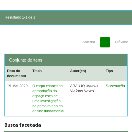
Resultado 1-1 de 1.
Anterior
1
Próximo
Conjunto de itens:
Data do
Título
Autor(es)
Tipo
documento
19-Mai-2020
O corpo criança na
ARAUJO, Marcus
Dissertação
apropriação do
Vinícius Neves
espaço escolar:
uma investigação
no primeiro ano do
ensino fundamental
Busca facetada