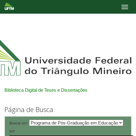
Skip
navigation
Biblioteca Digital de Teses e Dissertações
Página de Busca
Buscar em:
por