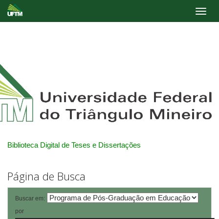
Skip
navigation
Biblioteca Digital de Teses e Dissertações
Página de Busca
Buscar em:
por