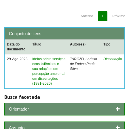
Anterior
1
Próximo
Conjunto de itens:
Data do
Título
Autor(es)
Tipo
documento
29-Ago-2023
Ideias sobre serviços
TAROZO, Larissa
Dissertação
ecossistêmicos e
de Freitas Paula
sua relação com
Silva
percepção ambiental
em dissertações
(1981-2020)
Busca facetada
Orientador
Assunto