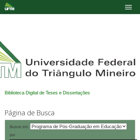
Skip
navigation
Biblioteca Digital de Teses e Dissertações
Página de Busca
Buscar em:
por