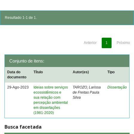
Resultado 1-1 de 1.
Anterior
1
Próximo
Conjunto de itens:
Data do
Título
Autor(es)
Tipo
documento
29-Ago-2023
Ideias sobre serviços
TAROZO, Larissa
Dissertação
ecossistêmicos e
de Freitas Paula
sua relação com
Silva
percepção ambiental
em dissertações
(1981-2020)
Busca facetada