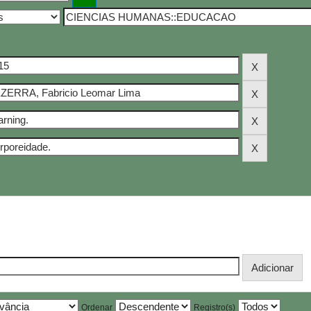
Ordenar
Registro(s)