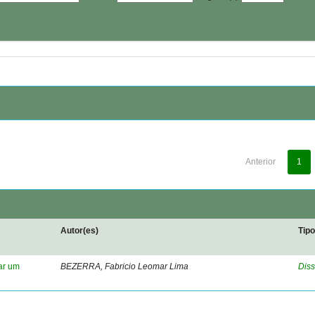
Anterior
1
Autor(es)
Tip
ar um
BEZERRA, Fabricio Leomar Lima
Diss