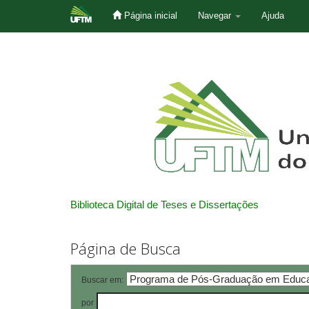
Página inicial
Navegar
Ajuda
Skip
navigation
Biblioteca Digital de Teses e Dissertações
Página de Busca
Buscar em:
por