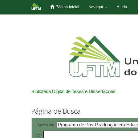
Página inicial
Navegar
Ajuda
Skip
navigation
Biblioteca Digital de Teses e Dissertações
Página de Busca
Buscar em:
por