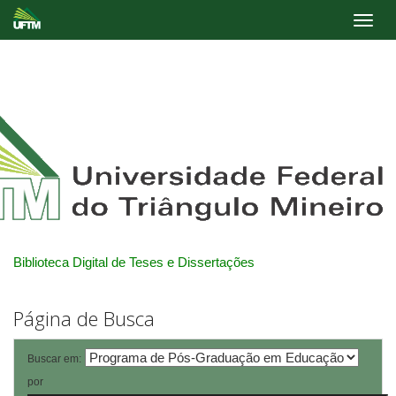
Skip
navigation
Biblioteca Digital de Teses e Dissertações
Página de Busca
Buscar em:
por