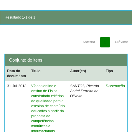
Resultado 1-1 de 1.
Anterior
1
Próximo
Conjunto de itens:
Data do
Título
Autor(es)
Tipo
documento
31-Jul-2018
Vídeos online e
SANTOS, Ricardo
Dissertação
ensino de Física:
André Ferreira de
construindo critérios
Oliveira
de qualidade para a
escolha de conteúdo
educativo a partir da
proposta de
competências
midiáticas e
informacionais