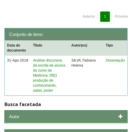
Anterior
1
Próximo
Conjunto de itens:
Data do
Título
Autor(es)
Tipo
documento
31-Ago-2018
Análise discursiva
SILVA, Fabiana
Dissertação
da escrita de alunos
Helena
do curso de
Medicina: (RE)
produção de
conhecimento,
saber, poder
Busca facetada
Autor