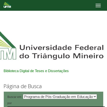
Skip
navigation
Biblioteca Digital de Teses e Dissertações
Página de Busca
Buscar em:
por