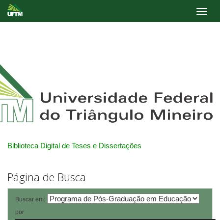
Skip
navigation
Biblioteca Digital de Teses e Dissertações
Página de Busca
Buscar em:
por