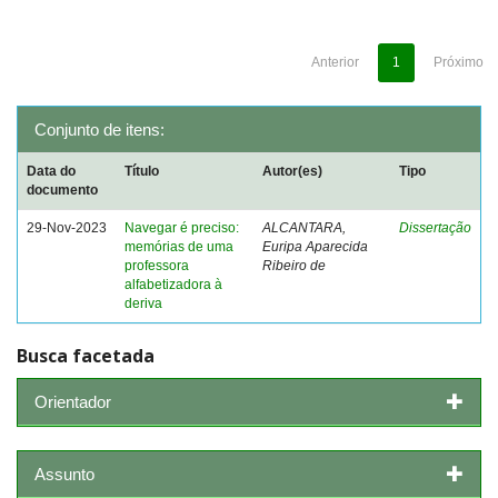
Anterior
1
Próximo
Conjunto de itens:
Data do
Título
Autor(es)
Tipo
documento
29-Nov-2023
Navegar é preciso:
ALCANTARA,
Dissertação
memórias de uma
Euripa Aparecida
professora
Ribeiro de
alfabetizadora à
deriva
Busca facetada
Orientador
Assunto