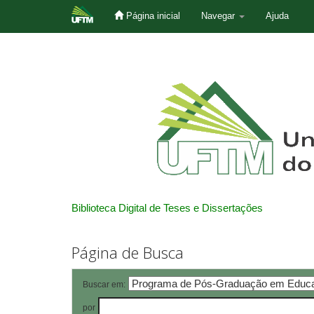
Página inicial
Navegar
Ajuda
Skip
navigation
Biblioteca Digital de Teses e Dissertações
Página de Busca
Buscar em:
por