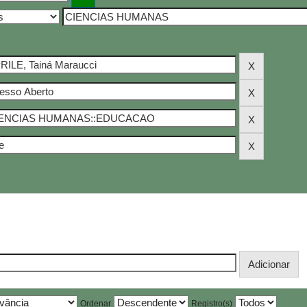
Ordenar
Registro(s)