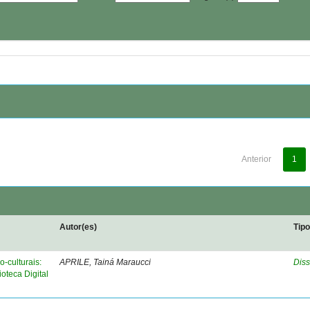
Anterior
1
Autor(es)
Tip
o-culturais:
APRILE, Tainá Maraucci
Diss
oteca Digital