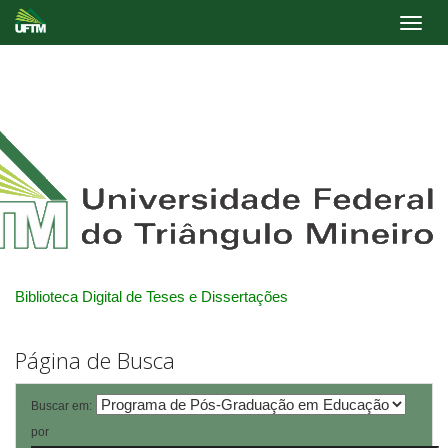
Skip
navigation
Biblioteca Digital de Teses e Dissertações
Página de Busca
Buscar em:
por