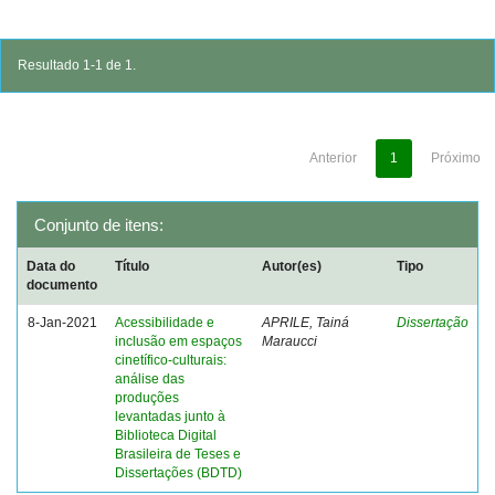
Resultado 1-1 de 1.
Anterior
1
Próximo
Conjunto de itens:
Data do
Título
Autor(es)
Tipo
documento
8-Jan-2021
Acessibilidade e
APRILE, Tainá
Dissertação
inclusão em espaços
Maraucci
cinetífico-culturais:
análise das
produções
levantadas junto à
Biblioteca Digital
Brasileira de Teses e
Dissertações (BDTD)