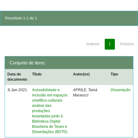
Resultado 1-1 de 1.
Anterior
1
Próximo
Conjunto de itens:
Data do
Título
Autor(es)
Tipo
documento
8-Jan-2021
Acessibilidade e
APRILE, Tainá
Dissertação
inclusão em espaços
Maraucci
cinetífico-culturais:
análise das
produções
levantadas junto à
Biblioteca Digital
Brasileira de Teses e
Dissertações (BDTD)