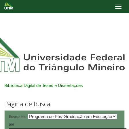
Skip
navigation
Biblioteca Digital de Teses e Dissertações
Página de Busca
Buscar em:
por