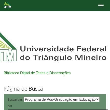
Skip
navigation
Biblioteca Digital de Teses e Dissertações
Página de Busca
Buscar em:
por