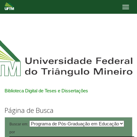
Skip
navigation
Biblioteca Digital de Teses e Dissertações
Página de Busca
Buscar em:
por