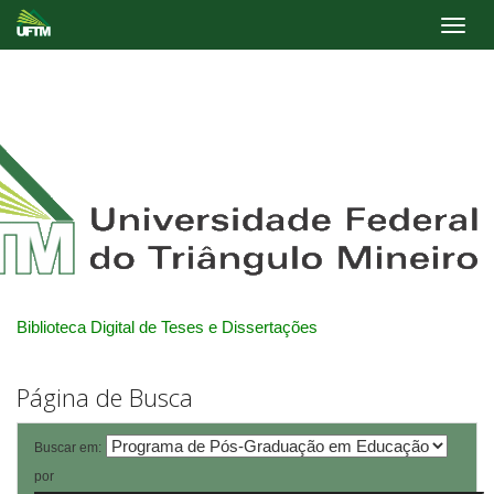
Skip
navigation
Biblioteca Digital de Teses e Dissertações
Página de Busca
Buscar em:
por