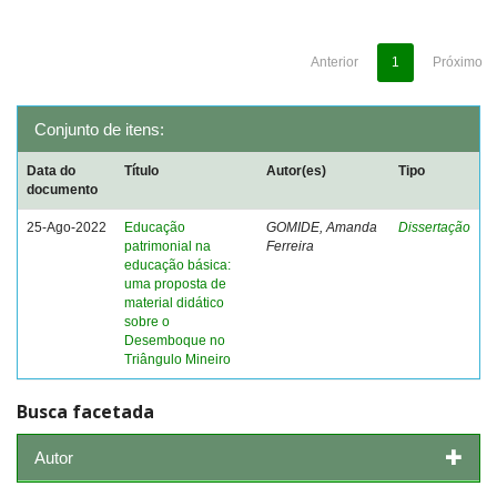
Anterior
1
Próximo
Conjunto de itens:
Data do
Título
Autor(es)
Tipo
documento
25-Ago-2022
Educação
GOMIDE, Amanda
Dissertação
patrimonial na
Ferreira
educação básica:
uma proposta de
material didático
sobre o
Desemboque no
Triângulo Mineiro
Busca facetada
Autor