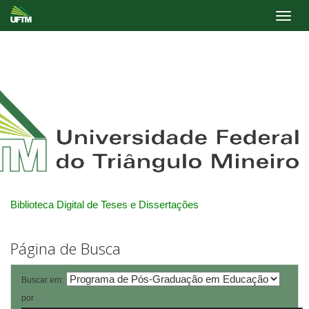
Skip
navigation
Biblioteca Digital de Teses e Dissertações
Página de Busca
Buscar em:
por