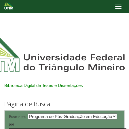
Skip
navigation
Biblioteca Digital de Teses e Dissertações
Página de Busca
Buscar em:
por