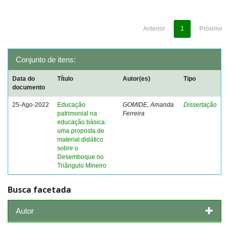
Anterior
1
Próximo
Conjunto de itens:
Data do
Título
Autor(es)
Tipo
documento
25-Ago-2022
Educação
GOMIDE, Amanda
Dissertação
patrimonial na
Ferreira
educação básica:
uma proposta de
material didático
sobre o
Desemboque no
Triângulo Mineiro
Busca facetada
Autor