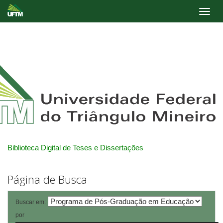
Skip
navigation
Biblioteca Digital de Teses e Dissertações
Página de Busca
Buscar em:
por