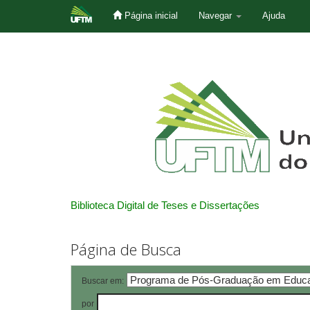
Página inicial
Navegar
Ajuda
Skip
navigation
Biblioteca Digital de Teses e Dissertações
Página de Busca
Buscar em:
por