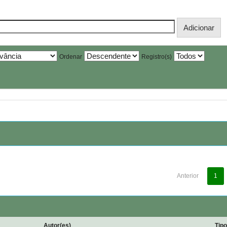
Ordenar
Registro(s)
Anterior
1
Autor(es)
Tip