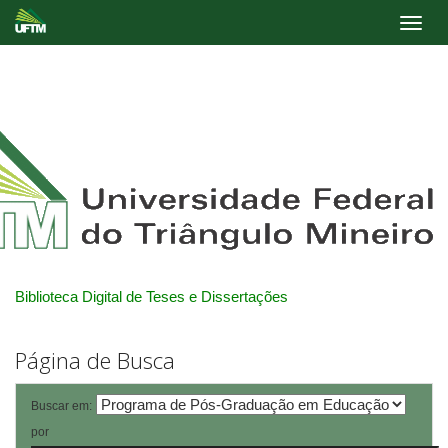
Skip
navigation
Biblioteca Digital de Teses e Dissertações
Página de Busca
Buscar em:
por