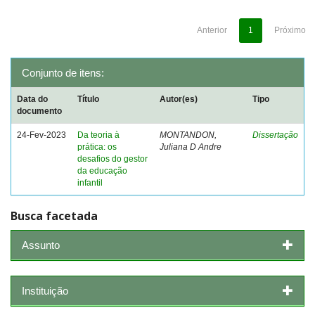
Anterior
1
Próximo
Conjunto de itens:
Data do
Título
Autor(es)
Tipo
documento
24-Fev-2023
Da teoria à
MONTANDON,
Dissertação
prática: os
Juliana D Andre
desafios do gestor
da educação
infantil
Busca facetada
Assunto
Instituição