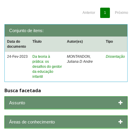
Anterior
1
Próximo
Conjunto de itens:
Data do
Título
Autor(es)
Tipo
documento
24-Fev-2023
Da teoria à
MONTANDON,
Dissertação
prática: os
Juliana D Andre
desafios do gestor
da educação
infantil
Busca facetada
Assunto
Áreas de conhecimento