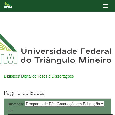
Skip
navigation
Biblioteca Digital de Teses e Dissertações
Página de Busca
Buscar em:
por