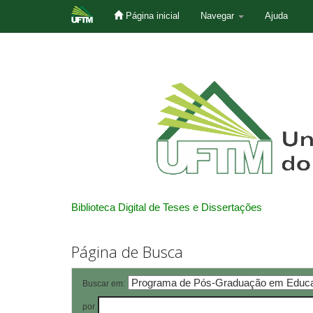
Página inicial
Navegar
Ajuda
Skip
navigation
Biblioteca Digital de Teses e Dissertações
Página de Busca
Buscar em:
por