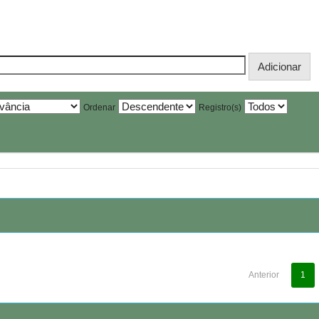
Ordenar
Registro(s)
Anterior
1