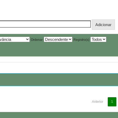
Ordenar
Registro(s)
Anterior
1