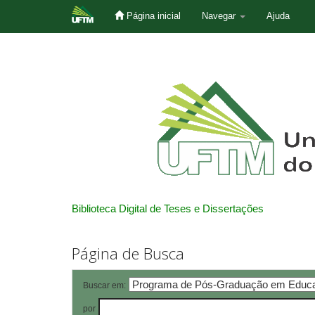
Página inicial
Navegar
Ajuda
Skip
navigation
Biblioteca Digital de Teses e Dissertações
Página de Busca
Buscar em:
por