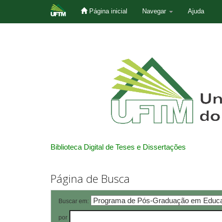
Página inicial
Navegar
Ajuda
Skip
navigation
Biblioteca Digital de Teses e Dissertações
Página de Busca
Buscar em:
por