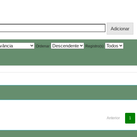
Ordenar
Registro(s)
Anterior
1