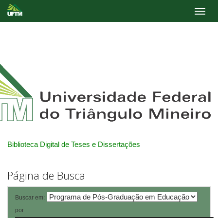
Skip
navigation
Biblioteca Digital de Teses e Dissertações
Página de Busca
Buscar em:
por