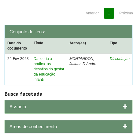
Anterior
1
Próximo
Conjunto de itens:
Data do
Título
Autor(es)
Tipo
documento
24-Fev-2023
Da teoria à
MONTANDON,
Dissertação
prática: os
Juliana D Andre
desafios do gestor
da educação
infantil
Busca facetada
Assunto
Áreas de conhecimento