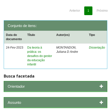
Anterior
1
Próximo
Conjunto de itens:
Data do
Título
Autor(es)
Tipo
documento
24-Fev-2023
Da teoria à
MONTANDON,
Dissertação
prática: os
Juliana D Andre
desafios do gestor
da educação
infantil
Busca facetada
Orientador
Assunto