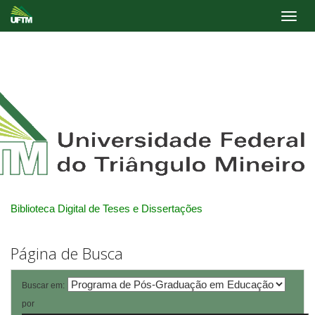
Skip
navigation
Biblioteca Digital de Teses e Dissertações
Página de Busca
Buscar em:
por